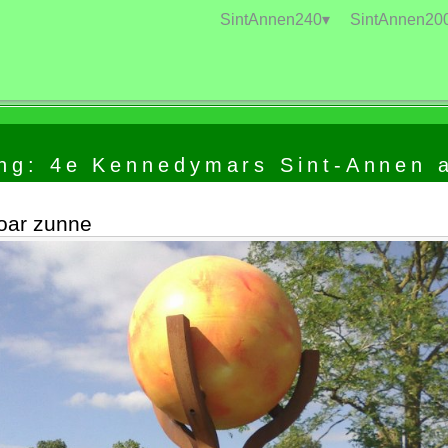
SintAnnen240▾
SintAnnen20
ng: 4e Kennedymars Sint-Annen 
oar zunne