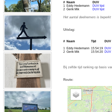
#
Naam
DUV
1
Eddy Hedemann
DUV lijst
2
Gerik Mik
DUV lijst
Het aantal deelnemers is beperkt 
Uitslag:
#
Naam
Tijd
DUV
1
Eddy Hedemann
15:54:19
DUV
2
Gerik Mik
15:54:20
DUV
Bij zelfde tijd ranking op basis va
Route: