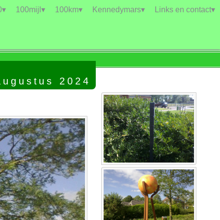
0▾
100mijl▾
100km▾
Kennedymars▾
Links en contact▾
augustus 2024